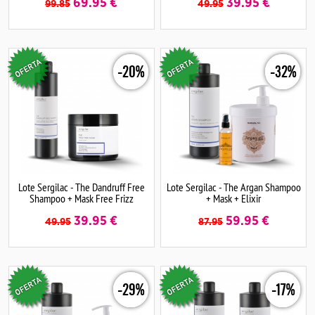
69.95
€
39.95
€
99.85
49.95
-20%
-32%
Lote Sergilac - The Dandruff Free
Lote Sergilac - The Argan Shampoo
Shampoo + Mask Free Frizz
+ Mask + Elixir
39.95
€
59.95
€
49.95
87.95
-29%
-17%