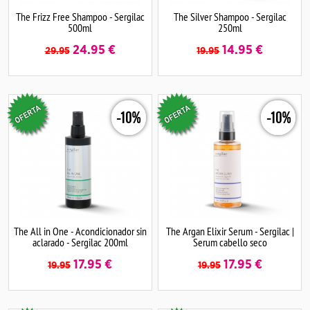
The Frizz Free Shampoo - Sergilac
The Silver Shampoo - Sergilac
500ml
250ml
24.95
€
14.95
€
29.95
19.95
-10%
-10%
The All in One - Acondicionador sin
The Argan Elixir Serum - Sergilac |
aclarado - Sergilac 200ml
Serum cabello seco
17.95
€
17.95
€
19.95
19.95