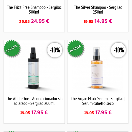
The Frizz Free Shampoo - Sergilac
The Silver Shampoo - Sergilac
500ml
250ml
24.95
€
14.95
€
29.95
19.95
-10%
-10%
The All in One - Acondicionador sin
The Argan Elixir Serum - Sergilac |
aclarado - Sergilac 200ml
Serum cabello seco
17.95
€
17.95
€
19.95
19.95