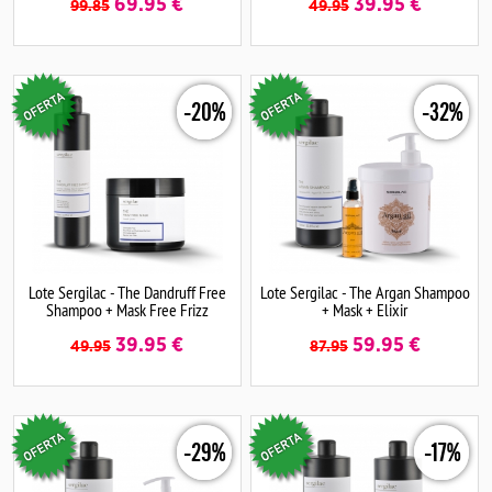
69.95
€
39.95
€
99.85
49.95
-20%
-32%
Lote Sergilac - The Dandruff Free
Lote Sergilac - The Argan Shampoo
Shampoo + Mask Free Frizz
+ Mask + Elixir
39.95
€
59.95
€
49.95
87.95
-29%
-17%