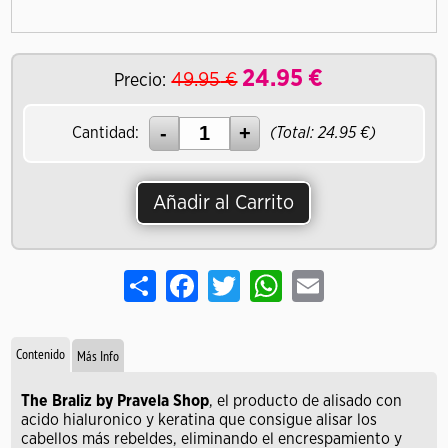
24.95
€
49.95
€
Precio:
Cantidad:
(Total:
24.95
€)
Añadir al Carrito
Share
Facebook
Twitter
WhatsApp
Email
Contenido
Más Info
The Braliz by Pravela Shop
, el producto de alisado con
acido hialuronico y keratina que consigue alisar los
cabellos más rebeldes, eliminando el encrespamiento y