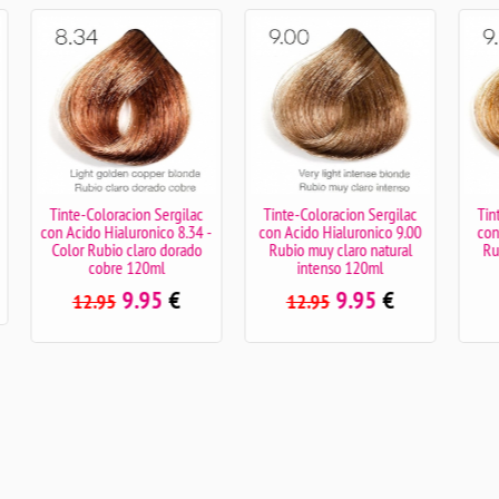
Coloracion Sergilac
Tinte-Coloracion Sergilac
Tinte-Coloracion S
o Hialuronico 8.34 -
con Acido Hialuronico 9.00
con Acido Hialuron
Rubio claro dorado
Rubio muy claro natural
Rubio muy claro 
cobre 120ml
intenso 120ml
120ml
9.95
€
9.95
€
9.9
.95
12.95
12.95