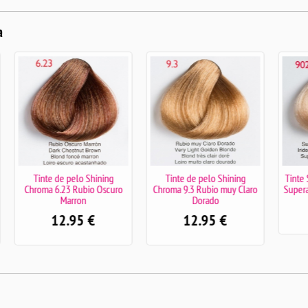
a
e de pelo Shining
Tinte de pelo Shining
Tinte Shining Chro
 6.23 Rubio Oscuro
Chroma 9.3 Rubio muy Claro
Superaclarante Rubi
Marron
Dorado
12.95
€
12.95
€
12.95
€