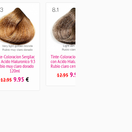
ergilac
Tinte-Coloracion Sergilac
Tinte-Coloracion Sergilac
ico 9.3
con Acido Hialuronico 8.1
con Acido Hialuronico 8.32
dorado
Rubio claro ceniza 120ml
Rubio claro beige 120ml
9.95
€
9.95
€
12.95
12.95
5
€