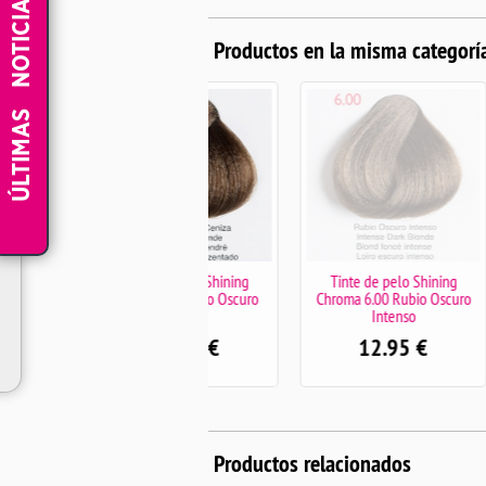
NOTICIAS
Productos en la misma categorí
-
ÚLTIMAS
Tinte de pelo Shining
Tinte de pelo Shining
Tint
Chroma 6.1 Rubio Oscuro
Chroma 6.00 Rubio Oscuro
Chroma
Ceniza
Intenso
12.95
€
12.95
€
Productos relacionados