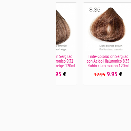
Tinte-Coloracion Sergilac
Tinte-Coloracion Sergilac
Tinte-
con Acido Hialuronico 9.32
con Acido Hialuronico 8.35
con Acid
Rubio muy claro beige 120ml
Rubio claro marron 120ml
Color 
9.95
€
9.95
€
12.95
12.95
12