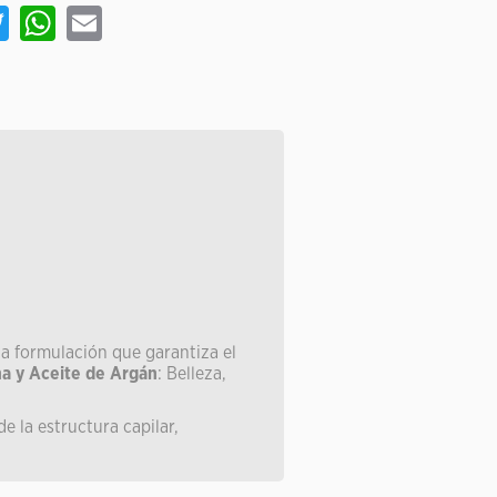
book
Twitter
WhatsApp
Email
a formulación que garantiza el
na y Aceite de Argán
: Belleza,
e la estructura capilar,