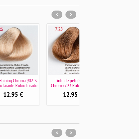
<
>
ma 902-S
Tinte de pelo Shining
Tinte de pelo Shining
o Irisado
Chroma 7.23 Rubio Marron
Chroma 7.66 Rubio Rojo
Ardiente
12.95
€
12.95
€
<
>