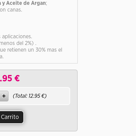
a y Aceite de Argan
;
on canas.
 aplicaciones.
menos del 2%) .
ue retienen un 30% mas el
a.
.95
€
(Total:
12.95
€)
 Carrito