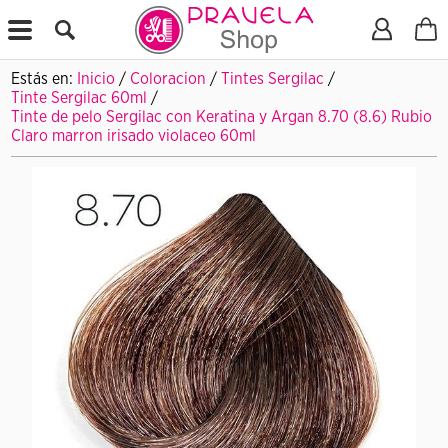
X
Estás en:
Inicio
/
Coloracion
/
Tintes Sergilac
/
Tinte Sergilac 60ml
/
Tinte de pelo Sergilac con Keratina y Argan 8.70 (8.6) Rubio
Claro marron irisado violaceo 60ml