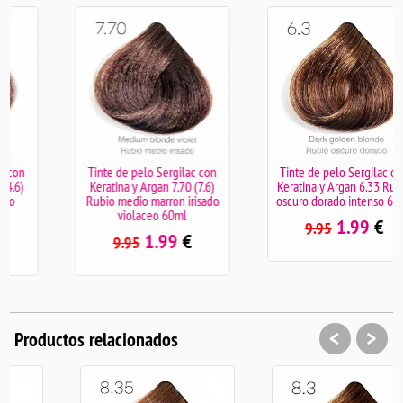
Tinte de pelo Sergilac con
Tinte de pelo Sergilac con
Keratina y Argan 7.70 (7.6)
Keratina y Argan 6.33 Rubio
Rubio medio marron irisado
oscuro dorado intenso 60ml
violaceo 60ml
1.99
€
9.95
1.99
€
9.95
<
>
Productos relacionados