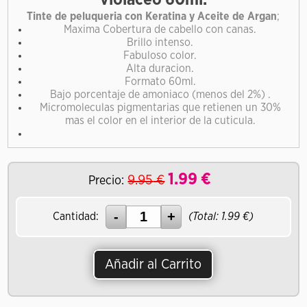
violaceo 60ml.
Tinte de peluqueria con Keratina y Aceite de Argan
;
Maxima Cobertura de cabello con canas.
Brillo intenso.
Fabuloso color.
Alta duracion.
Formato 60ml.
Bajo porcentaje de amoniaco (menos del 2%) .
Micromoleculas pigmentarias que retienen un 30%
mas el color en el interior de la cuticula.
1.99
€
9.95
€
Precio:
Cantidad:
(Total:
1.99
€)
Añadir al Carrito