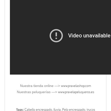
www.pravelashop.com
Nuestra tienda online —>
www.pravelapeluqueros.es
Nuestras peluquerías —>
Cabello encrespado
lluvia
Pelo encrespado
trucos
Tags:
,
,
,