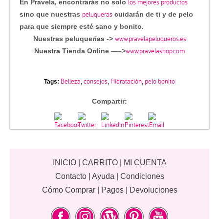
los mejores productos
En Pravela, encontrarás no solo
peluqueras
sino que nuestras
cuidarán de ti y de pelo
para que siempre esté sano y bonito.
www.pravelapeluqueros.es
Nuestras peluquerías ->
www.pravelashop.com
Nuestra Tienda Online —–>
Belleza
consejos
Hidratación
pelo bonito
Tags:
,
,
,
Compartir:
INICIO
|
CARRITO
|
MI CUENTA
Contacto
|
Ayuda
|
Condiciones
Cómo Comprar
|
Pagos
|
Devoluciones