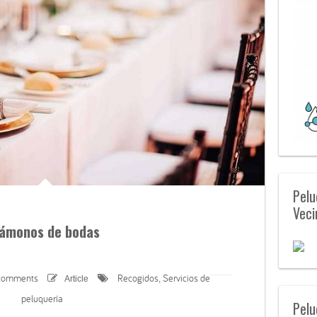
Pelu
Veci
ámonos de bodas
comments
Recogidos
Servicios de
Article
,
peluquería
Pelu