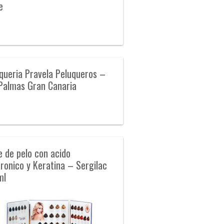
e
queria Pravela Peluqueros –
Palmas Gran Canaria
e de pelo con acido
uronico y Keratina – Sergilac
ml