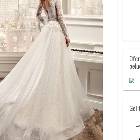
Ofer
pelu
Gel 