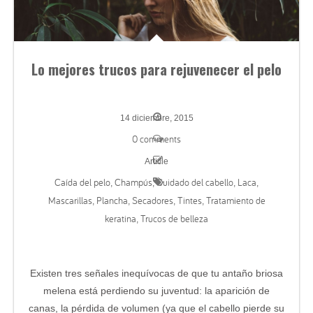
Lo mejores trucos para rejuvenecer el pelo
14 diciembre, 2015
0 comments
Article
Caída del pelo
Champús
Cuidado del cabello
Laca
,
,
,
,
Mascarillas
Plancha
Secadores
Tintes
Tratamiento de
,
,
,
,
keratina
Trucos de belleza
,
Existen tres señales inequívocas de que tu antaño briosa
melena está perdiendo su juventud: la aparición de
canas, la pérdida de volumen (ya que el cabello pierde su