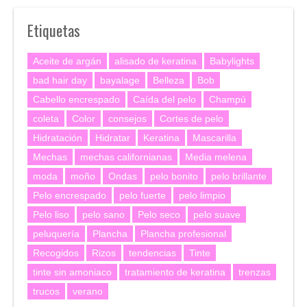
Etiquetas
Aceite de argán
alisado de keratina
Babylights
bad hair day
bayalage
Belleza
Bob
Cabello encrespado
Caída del pelo
Champú
coleta
Color
consejos
Cortes de pelo
Hidratación
Hidratar
Keratina
Mascarilla
Mechas
mechas californianas
Media melena
moda
moño
Ondas
pelo bonito
pelo brillante
Pelo encrespado
pelo fuerte
pelo limpio
Pelo liso
pelo sano
Pelo seco
pelo suave
peluquería
Plancha
Plancha profesional
Recogidos
Rizos
tendencias
Tinte
tinte sin amoniaco
tratamiento de keratina
trenzas
trucos
verano