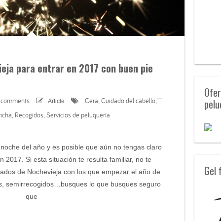
eja para entrar en 2017 con buen pie
Ofer
 comments
Cera
Cuidado del cabello
pelu
Article
,
,
ncha
Recogidos
Servicios de peluquería
,
,
noche del año y es posible que aún no tengas claro
 2017. Si esta situación te resulta familiar, no te
Gel 
ados de Nochevieja con los que empezar el año de
as, semirrecogidos…busques lo que busques seguro
que