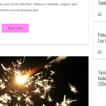
Teld
s una novia informal, clásica o rebelde, seguro que
entras una propuesta que
Read More
Pelu
Las 
Tint
hial
120