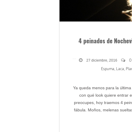
4 peinados de Nochevi
0
27 diciembre, 2016
Espuma
Laca
Pla
,
,
Ya queda menos para la última 
con qué look quiere entrar en
preocupes, hoy traemos 4 pein
fábula. Moños, melenas suelt