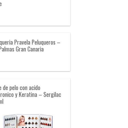
e
queria Pravela Peluqueros –
Palmas Gran Canaria
e de pelo con acido
uronico y Keratina – Sergilac
ml