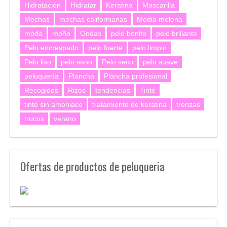
Hidratación
Hidratar
Keratina
Mascarilla
Mechas
mechas californianas
Media melena
moda
moño
Ondas
pelo bonito
pelo brillante
Pelo encrespado
pelo fuerte
pelo limpio
Pelo liso
pelo sano
Pelo seco
pelo suave
peluquería
Plancha
Plancha profesional
Recogidos
Rizos
tendencias
Tinte
tinte sin amoniaco
tratamiento de keratina
trenzas
trucos
verano
Ofertas de productos de peluqueria