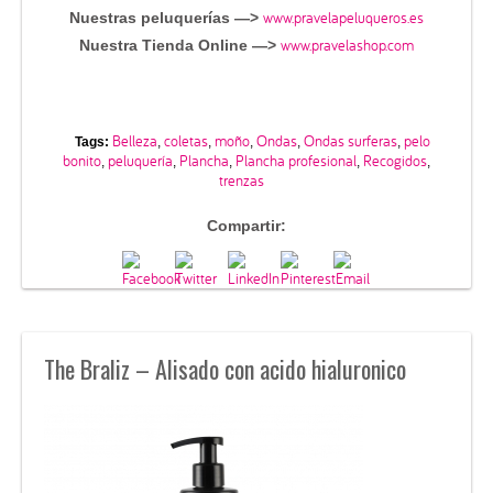
www.pravelapeluqueros.es
Nuestras peluquerías —>
www.pravelashop.com
Nuestra Tienda Online —>
Belleza
coletas
moño
Ondas
Ondas surferas
pelo
Tags:
,
,
,
,
,
bonito
peluquería
Plancha
Plancha profesional
Recogidos
,
,
,
,
,
trenzas
Compartir:
The Braliz – Alisado con acido hialuronico