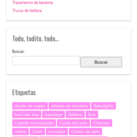
Tratamiento de keratina
Trucos de belleza
Todo, todito, todo…
Buscar:
Etiquetas
Aceite de argán
alisado de keratina
Babylights
bad hair day
bayalage
Belleza
Bob
Cabello encrespado
Caída del pelo
Champú
coleta
Color
consejos
Cortes de pelo