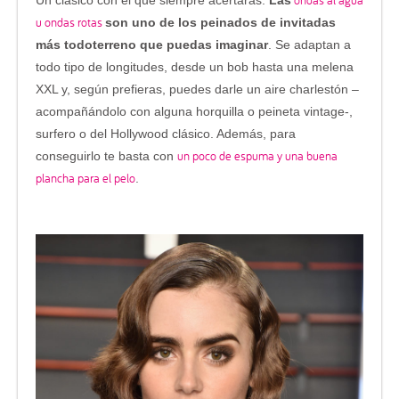
ondas al agua
Un clásico con el que siempre acertarás.
Las
u ondas rotas
son uno de los peinados de invitadas
más todoterreno que puedas imaginar
. Se adaptan a
todo tipo de longitudes, desde un bob hasta una melena
XXL y, según prefieras, puedes darle un aire charlestón –
acompañándolo con alguna horquilla o peineta vintage-,
surfero o del Hollywood clásico. Además, para
un poco de espuma y una buena
conseguirlo te basta con
plancha para el pelo
.