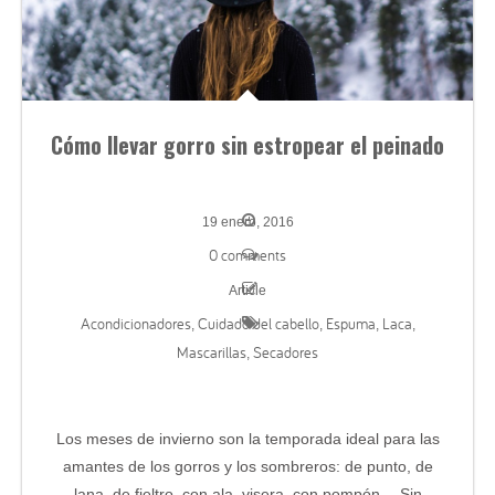
Cómo llevar gorro sin estropear el peinado
19 enero, 2016
0 comments
Article
Acondicionadores
Cuidado del cabello
Espuma
Laca
,
,
,
,
Mascarillas
Secadores
,
Los meses de invierno son la temporada ideal para las
amantes de los gorros y los sombreros: de punto, de
lana, de fieltro, con ala, visera, con pompón… Sin