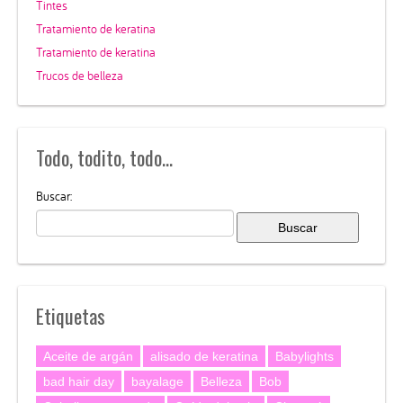
Tintes
Tratamiento de keratina
Tratamiento de keratina
Trucos de belleza
Todo, todito, todo…
Buscar:
Etiquetas
Aceite de argán
alisado de keratina
Babylights
bad hair day
bayalage
Belleza
Bob