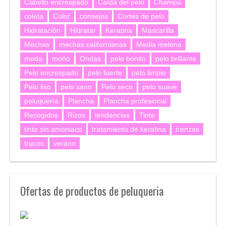
Cabello encrespado
Caída del pelo
Champú
coleta
Color
consejos
Cortes de pelo
Hidratación
Hidratar
Keratina
Mascarilla
Mechas
mechas californianas
Media melena
moda
moño
Ondas
pelo bonito
pelo brillante
Pelo encrespado
pelo fuerte
pelo limpio
Pelo liso
pelo sano
Pelo seco
pelo suave
peluquería
Plancha
Plancha profesional
Recogidos
Rizos
tendencias
Tinte
tinte sin amoniaco
tratamiento de keratina
trenzas
trucos
verano
Ofertas de productos de peluqueria