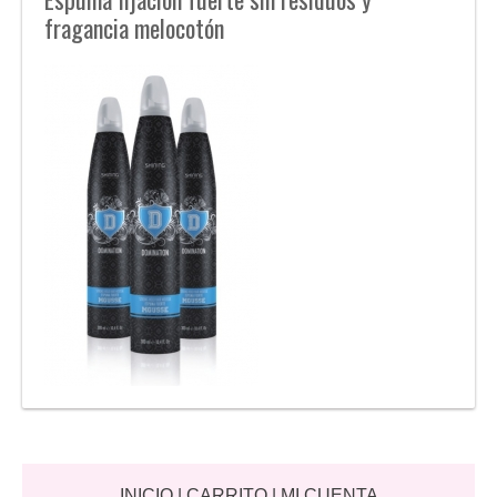
fragancia melocotón
INICIO
|
CARRITO
|
MI CUENTA