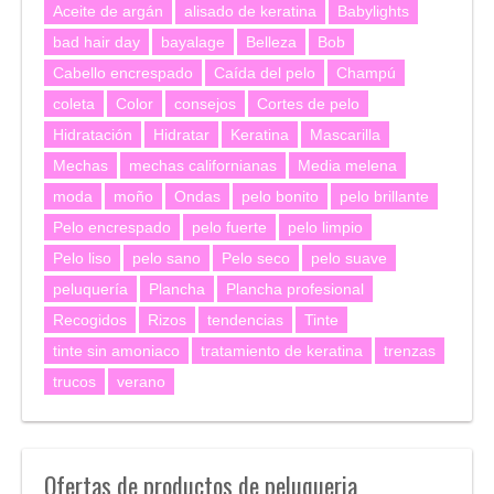
Aceite de argán
alisado de keratina
Babylights
bad hair day
bayalage
Belleza
Bob
Cabello encrespado
Caída del pelo
Champú
coleta
Color
consejos
Cortes de pelo
Hidratación
Hidratar
Keratina
Mascarilla
Mechas
mechas californianas
Media melena
moda
moño
Ondas
pelo bonito
pelo brillante
Pelo encrespado
pelo fuerte
pelo limpio
Pelo liso
pelo sano
Pelo seco
pelo suave
peluquería
Plancha
Plancha profesional
Recogidos
Rizos
tendencias
Tinte
tinte sin amoniaco
tratamiento de keratina
trenzas
trucos
verano
Ofertas de productos de peluqueria