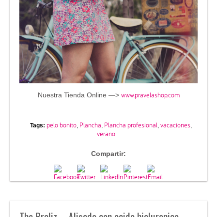
www.pravelashop.com
Nuestra Tienda Online —>
pelo bonito
Plancha
Plancha profesional
vacaciones
Tags:
,
,
,
,
verano
Compartir:
The Braliz – Alisado con acido hialuronico