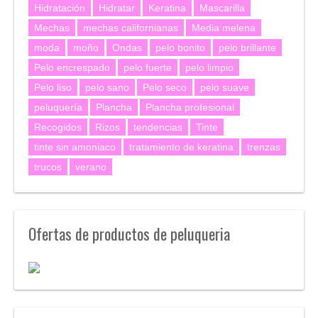
Hidratación
Hidratar
Keratina
Mascarilla
Mechas
mechas californianas
Media melena
moda
moño
Ondas
pelo bonito
pelo brillante
Pelo encrespado
pelo fuerte
pelo limpio
Pelo liso
pelo sano
Pelo seco
pelo suave
peluquería
Plancha
Plancha profesional
Recogidos
Rizos
tendencias
Tinte
tinte sin amoniaco
tratamiento de keratina
trenzas
trucos
verano
Ofertas de productos de peluqueria