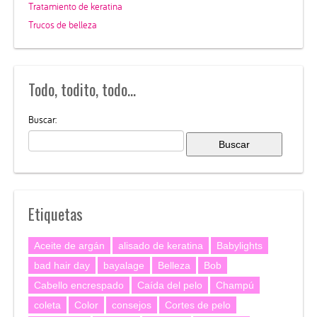
Tratamiento de keratina
Trucos de belleza
Todo, todito, todo…
Buscar:
Etiquetas
Aceite de argán
alisado de keratina
Babylights
bad hair day
bayalage
Belleza
Bob
Cabello encrespado
Caída del pelo
Champú
coleta
Color
consejos
Cortes de pelo