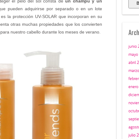
teger el pelo del sol consta de
un champú y un
ue pueden adquirirse por separado o en un lote
ad es la protección UV-SOLAR que incorporan en su
enta otras muchas propiedades que los convierten
Arch
para nuestro cabello durante los meses de verano.
junio
mayo
abril 
marzo
febre
enero
dicie
novie
octub
septi
agost
julio 