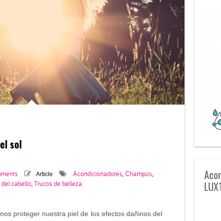
el sol
Acon
mments
Acondicionadores
Champús
Article
,
,
del cabello
Trucos de belleza
LUX
,
s proteger nuestra piel de los efectos dañinos del