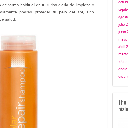
octub
lo de forma habitual en tu rutina diaria de limpieza y
septi
olamente podrás proteger tu pelo del sol, sino
agost
de salud.
julio 
junio
mayo
abril 
marzo
febre
enero
dicie
The 
hial