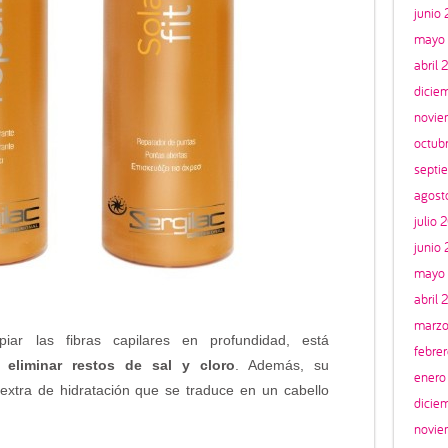
junio
mayo 
abril 
dicie
novie
octub
septi
agost
julio 
junio
mayo
abril 
marzo
ar las fibras capilares en profundidad, está
febre
ra
eliminar restos de sal y cloro
. Además, su
enero
extra de hidratación que se traduce en un cabello
dicie
novie