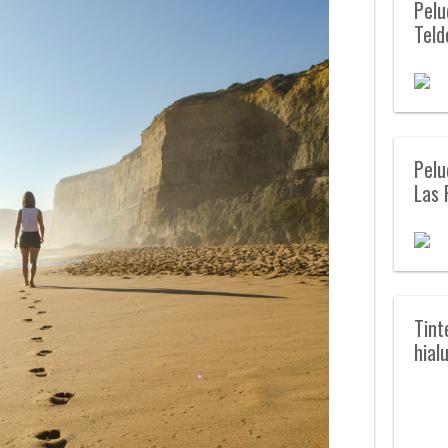
Pelu
Teld
Pelu
Las 
Tint
hial