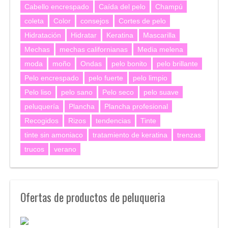
Cabello encrespado
Caída del pelo
Champú
coleta
Color
consejos
Cortes de pelo
Hidratación
Hidratar
Keratina
Mascarilla
Mechas
mechas californianas
Media melena
moda
moño
Ondas
pelo bonito
pelo brillante
Pelo encrespado
pelo fuerte
pelo limpio
Pelo liso
pelo sano
Pelo seco
pelo suave
peluquería
Plancha
Plancha profesional
Recogidos
Rizos
tendencias
Tinte
tinte sin amoniaco
tratamiento de keratina
trenzas
trucos
verano
Ofertas de productos de peluqueria