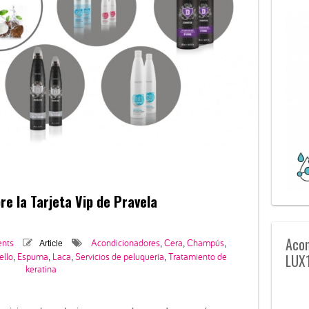
re la Tarjeta Vip de Pravela
Acon
nts
Acondicionadores
Cera
Champús
Article
,
,
,
ello
Espuma
Laca
Servicios de peluquería
Tratamiento de
LUX
,
,
,
,
keratina