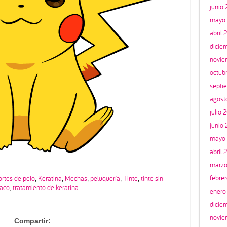
junio
mayo 
abril 
dicie
novie
octub
septi
agost
julio 
junio
mayo
abril 
marzo
febre
rtes de pelo
Keratina
Mechas
peluquería
Tinte
tinte sin
,
,
,
,
,
aco
tratamiento de keratina
,
enero
dicie
novie
Compartir: