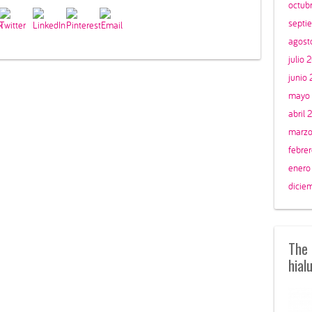
octub
septi
agost
julio 
junio
mayo
abril 
marzo
febre
enero
dicie
The 
hial