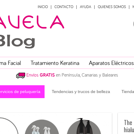
INICIO
CONTACTO
AYUDA
QUIENES SOMOS
ma Facial
Tratamiento Keratina
Aparatos Eléctricos
Envíos
GRATIS
en Península, Canarias y Baleares
rvicios de peluquería
Tendencias y trucos de belleza
Tienda
The 
hial