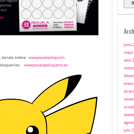
Arch
junio
mayo
www.pravelashop.com
a tienda online:
abril 
www.pravelapeluqueros.es
peluquerías:
marzo
febre
enero
dicie
novie
octub
septi
agost
julio 